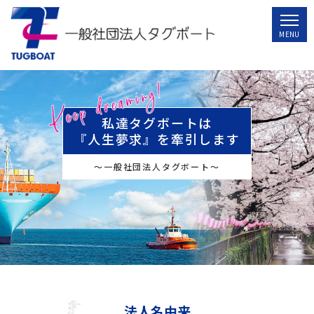
私達タグボートは
『人生夢求』を牽引します
～一般社団法人タグボート～
法人名由来